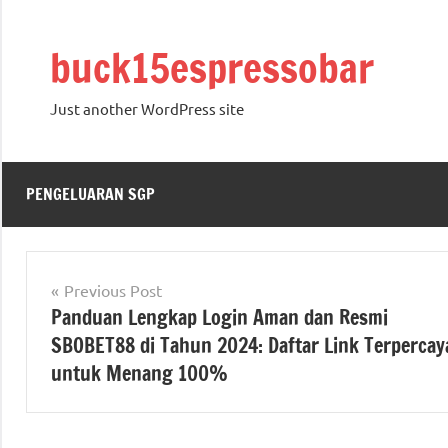
Skip
to
buck15espressobar
content
Just another WordPress site
PENGELUARAN SGP
Post
Previous Post
Panduan Lengkap Login Aman dan Resmi
navigation
SBOBET88 di Tahun 2024: Daftar Link Terpercay
untuk Menang 100%