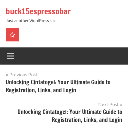
Skip
buck15espressobar
to
content
Just another WordPress site
pengeluaran
sgp
Post
Previous Post
Unlocking Cintatogel: Your Ultimate Guide to
navigation
Registration, Links, and Login
Next Post
Unlocking Cintatogel: Your Ultimate Guide to
Registration, Links, and Login