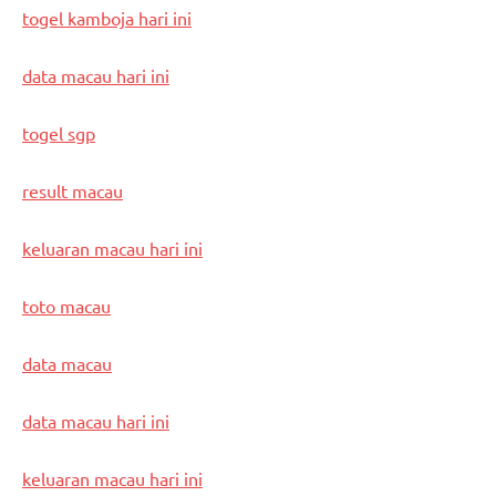
togel kamboja hari ini
data macau hari ini
togel sgp
result macau
keluaran macau hari ini
toto macau
data macau
data macau hari ini
keluaran macau hari ini