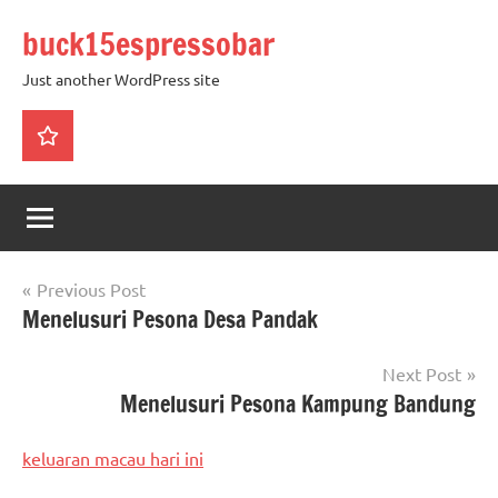
Skip
buck15espressobar
to
content
Just another WordPress site
pengeluaran
sgp
Post
Previous Post
Menelusuri Pesona Desa Pandak
navigation
Next Post
Menelusuri Pesona Kampung Bandung
keluaran macau hari ini