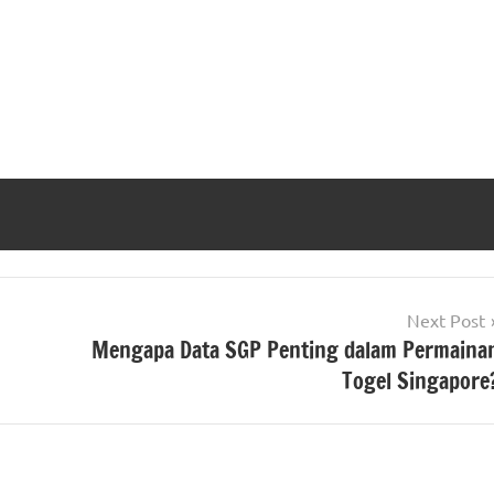
Next Post
Mengapa Data SGP Penting dalam Permaina
Togel Singapore