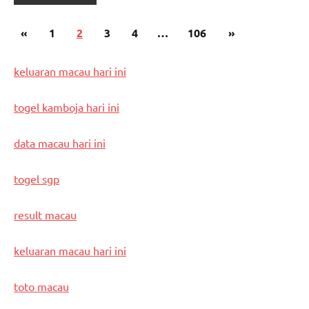
Posts
Previous
Next
«
1
2
3
4
…
106
»
pagination
Posts
Posts
keluaran macau hari ini
togel kamboja hari ini
data macau hari ini
togel sgp
result macau
keluaran macau hari ini
toto macau