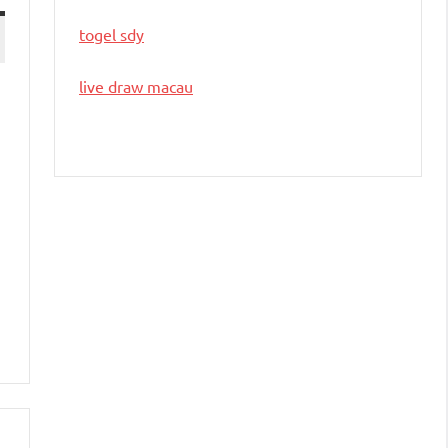
togel sdy
live draw macau