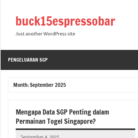
Skip
to
buck15espressobar
content
Just another WordPress site
PENGELUARAN SGP
Month:
September 2025
Mengapa Data SGP Penting dalam
Permainan Togel Singapore?
September 4, 2025