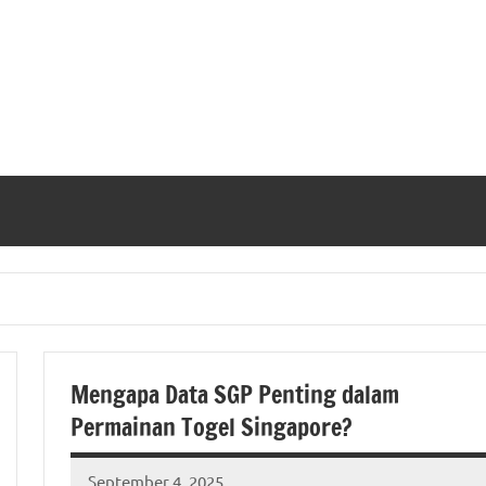
Mengapa Data SGP Penting dalam
Permainan Togel Singapore?
September 4, 2025