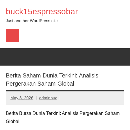
Skip
buck15espressobar
to
content
Just another WordPress site
pengeluaran
sgp
Berita Saham Dunia Terkini: Analisis
Pergerakan Saham Global
May 3, 2026
adminbuc
Berita Bursa Dunia Terkini: Analisis Pergerakan Saham
Global